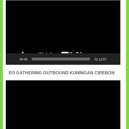
Pemutar
Video
00:00
01:12:57
EO GATHERING OUTBOUND KUNINGAN CIREBON
Pemutar
Video