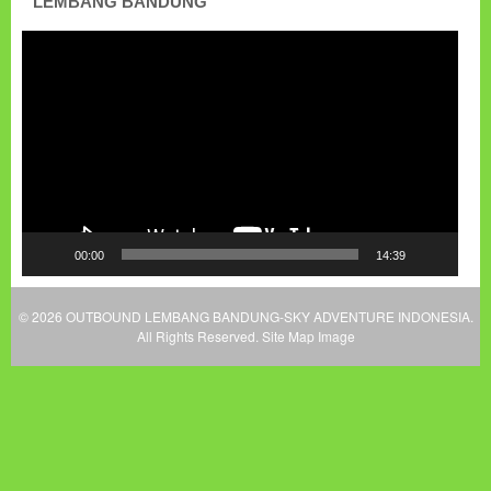
LEMBANG BANDUNG
Pemutar
Video
00:00
14:39
© 2026
OUTBOUND LEMBANG BANDUNG-SKY ADVENTURE INDONESIA
.
All Rights Reserved.
Site Map Image