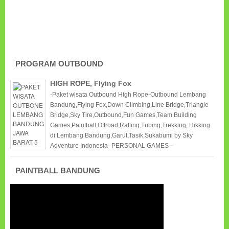
PROGRAM OUTBOUND
HIGH ROPE, Flying Fox
-Paket wisata Outbound High Rope-Outbound Lembang
Bandung,Flying Fox,Down Climbing,Line Bridge,Triangle
Bridge,Sky Tire,Outbound,Fun Games,Team Building
Games,Paintball,Offroad,Rafting,Tubing,Trekking, Hikking
di Lembang Bandung,Garut,Tasik,Sukabumi by Sky
Adventure Indonesia- PERSONAL GAMES –
PAINTBALL BANDUNG