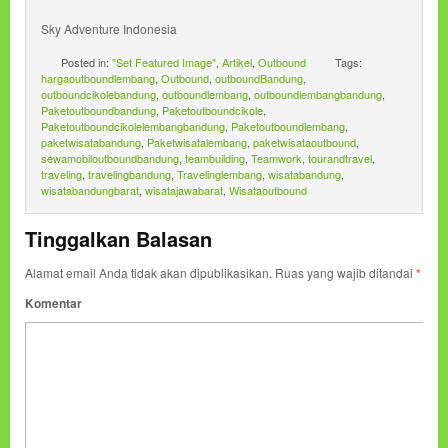
Sky Adventure Indonesia
Posted in:
"Set Featured Image"
,
Artikel
,
Outbound
Tags:
hargaoutboundlembang
,
Outbound
,
outboundBandung
,
outboundcikolebandung
,
outboundlembang
,
outboundlembangbandung
,
Paketoutboundbandung
,
Paketoutboundcikole
,
Paketoutboundcikolelembangbandung
,
Paketoutboundlembang
,
paketwisatabandung
,
Paketwisatalembang
,
paketwisataoutbound
,
sewamobiloutboundbandung
,
teambuilding
,
Teamwork
,
tourandtravel
,
traveling
,
travelingbandung
,
Travelinglembang
,
wisatabandung
,
wisatabandungbarat
,
wisatajawabarat
,
Wisataoutbound
Tinggalkan Balasan
Alamat email Anda tidak akan dipublikasikan.
Ruas yang wajib ditandai
*
Komentar