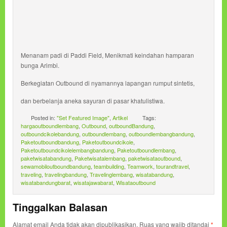
Menanam padi di Paddi Field, Menikmati keindahan hamparan
bunga Arimbi.
Berkegiatan Outbound di nyamannya lapangan rumput sintetis,
dan berbelanja aneka sayuran di pasar khatulistiwa.
Posted in:
"Set Featured Image"
,
Artikel
Tags:
hargaoutboundlembang
,
Outbound
,
outboundBandung
,
outboundcikolebandung
,
outboundlembang
,
outboundlembangbandung
,
Paketoutboundbandung
,
Paketoutboundcikole
,
Paketoutboundcikolelembangbandung
,
Paketoutboundlembang
,
paketwisatabandung
,
Paketwisatalembang
,
paketwisataoutbound
,
sewamobiloutboundbandung
,
teambuilding
,
Teamwork
,
tourandtravel
,
traveling
,
travelingbandung
,
Travelinglembang
,
wisatabandung
,
wisatabandungbarat
,
wisatajawabarat
,
Wisataoutbound
Tinggalkan Balasan
Alamat email Anda tidak akan dipublikasikan.
Ruas yang wajib ditandai
*